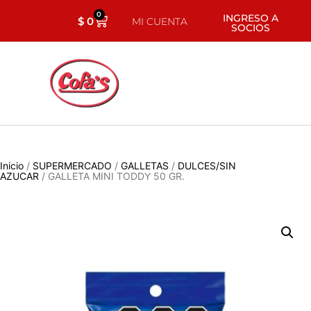
0
INGRESO A
$
0
MI CUENTA
SOCIOS
Inicio
/
SUPERMERCADO
/
GALLETAS
/
DULCES/SIN
AZUCAR
/ GALLETA MINI TODDY 50 GR.