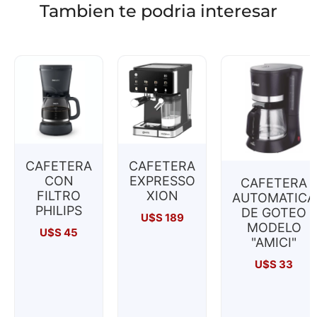
Tambien te podria interesar
CAFETERA
CAFETERA
CON
EXPRESSO
CAFETERA
FILTRO
XION
AUTOMATICA
PHILIPS
DE GOTEO
U$S
189
MODELO
U$S
45
"AMICI"
U$S
33