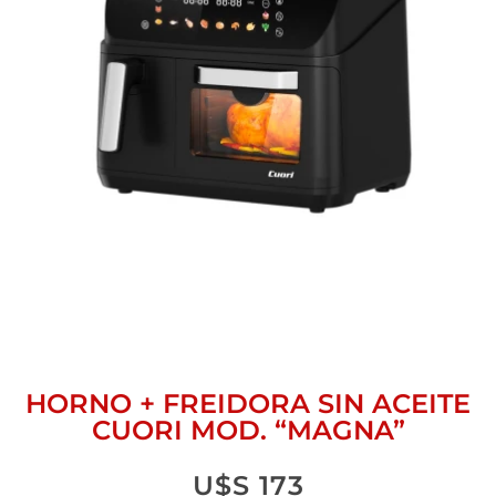
HORNO + FREIDORA SIN ACEITE
CUORI MOD. “MAGNA”
U$S
173