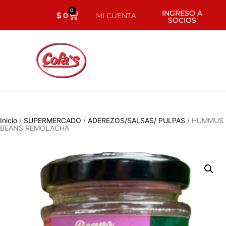
0
INGRESO A
$
0
MI CUENTA
SOCIOS
Inicio
/
SUPERMERCADO
/
ADEREZOS/SALSAS/ PULPAS
/ HUMMUS
BEANS REMOLACHA