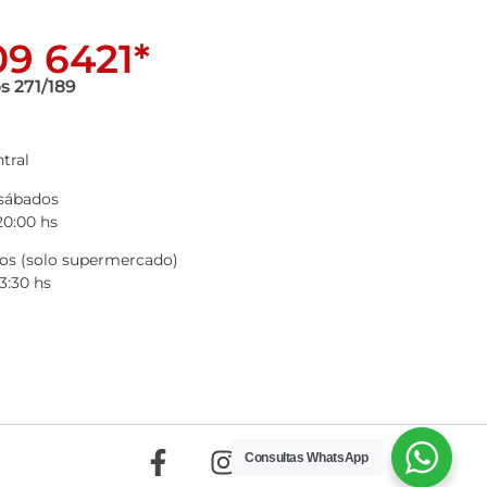
9 6421*
s 271/189
tral
 sábados
20:00 hs
s (solo supermercado)
3:30 hs
Consultas WhatsApp