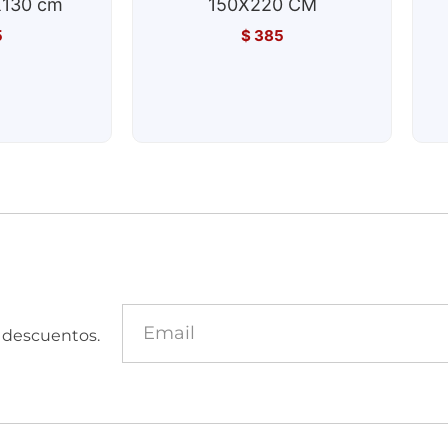
130 cm
150X220 CM
5
$
385
y descuentos.