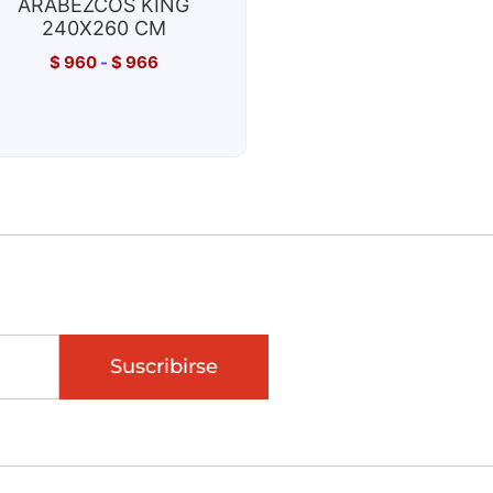
ARABEZCOS KING
240X260 CM
$
960
-
$
966
Suscribirse