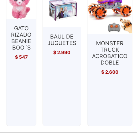
GATO
RIZADO
BAUL DE
BEANIE
JUGUETES
MONSTER
BOO´S
TRUCK
$
2.990
ACROBATICO
$
547
DOBLE
$
2.600