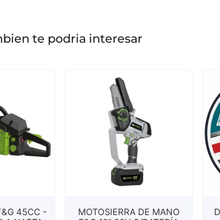
bien te podria interesar
&G 45CC -
MOTOSIERRA DE MANO
D