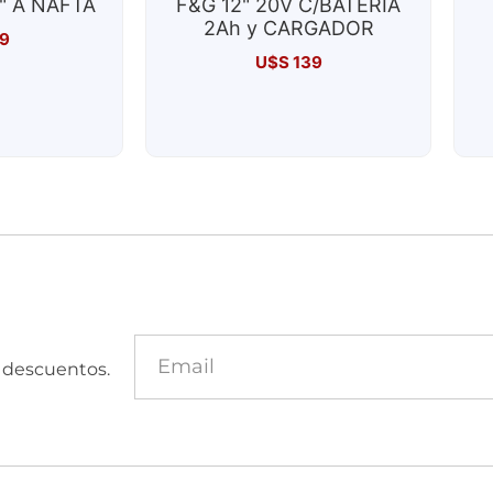
" A NAFTA
F&G 12" 20V C/BATERÍA
2Ah y CARGADOR
9
U$S
139
y descuentos.