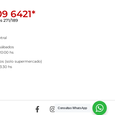
9 6421*
s 271/189
tral
 sábados
20:00 hs
s (solo supermercado)
3:30 hs
Consultas WhatsApp