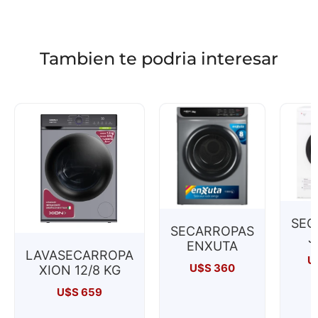
Tambien te podria interesar
SEC
SECARROPAS
J
ENXUTA
LAVASECARROPA
U
U$S
360
XION 12/8 KG
U$S
659