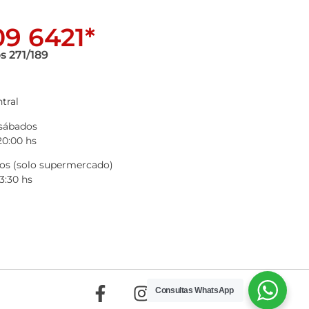
9 6421*
s 271/189
tral
 sábados
20:00 hs
s (solo supermercado)
3:30 hs
Consultas WhatsApp