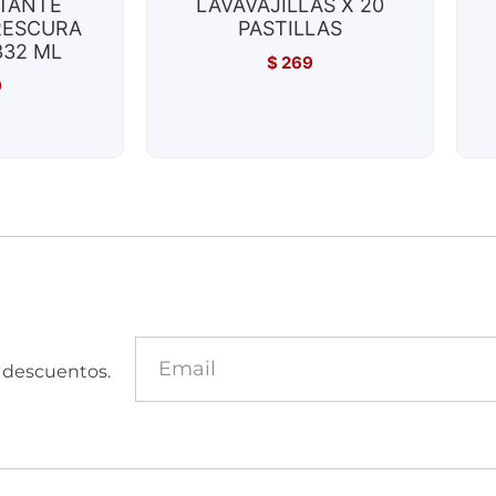
TANTE
LAVAVAJILLAS X 20
RESCURA
PASTILLAS
332 ML
$
269
9
y descuentos.