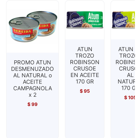
ATUN
ATUN 
TROZO
TROZO
ROBINSON
ROBINS
PROMO ATUN
CRUSOE
CRUSO
DESMENUZADO
EN ACEITE
AL
AL NATURAL o
170 GR
NATUR
ACEITE
170 G
CAMPAGNOLA
$
95
x 2
$
105
$
99