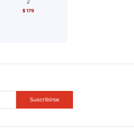
2
$
179
Suscribirse