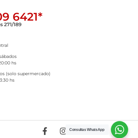
9 6421*
s 271/189
tral
 sábados
20:00 hs
s (solo supermercado)
3:30 hs
Consultas WhatsApp