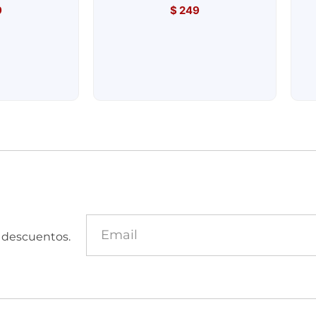
9
$
249
y descuentos.