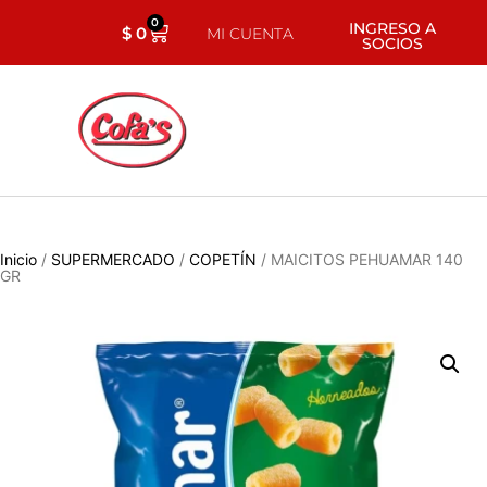
0
INGRESO A
$
0
MI CUENTA
SOCIOS
Inicio
/
SUPERMERCADO
/
COPETÍN
/ MAICITOS PEHUAMAR 140
GR