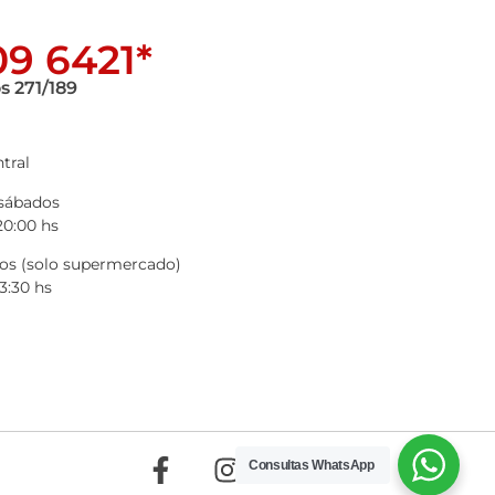
9 6421*
s 271/189
tral
 sábados
20:00 hs
s (solo supermercado)
3:30 hs
Consultas WhatsApp