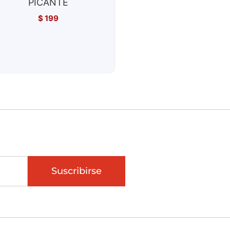
PICANTE
$
199
Suscribirse