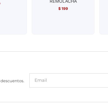
REMOLACHA
9
$
199
y descuentos.