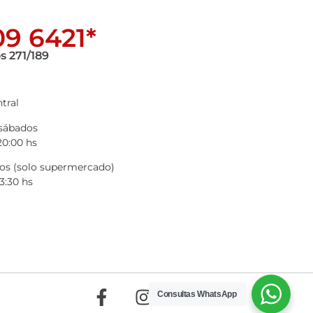
9 6421*
s 271/189
tral
 sábados
20:00 hs
s (solo supermercado)
3:30 hs
Consultas WhatsApp