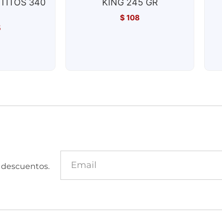
ETITOS 340
KING 245 GR
$
108
5
y descuentos.