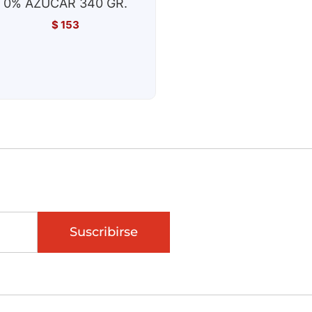
0% AZUCAR 340 GR.
$
153
Suscribirse