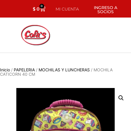
0
INGRESO A
$
0
MI CUENTA
SOCIOS
Inicio
/
PAPELERIA
/
MOCHILAS Y LUNCHERAS
/ MOCHILA
CATICORN 40 CM