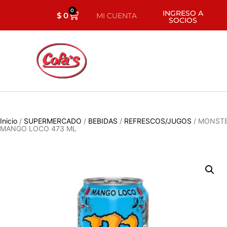
0
INGRESO A
$
0
MI CUENTA
SOCIOS
Inicio
/
SUPERMERCADO
/
BEBIDAS
/
REFRESCOS/JUGOS
/ MONST
MANGO LOCO 473 ML