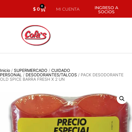
0
INGRESO A
$
0
MI CUENTA
SOCIOS
Inicio
/
SUPERMERCADO
/
CUIDADO
PERSONAL
/
DESODORANTES/TALCOS
/ PACK DESODORANTE
OLD SPICE BARRA FRESH X 2 UN