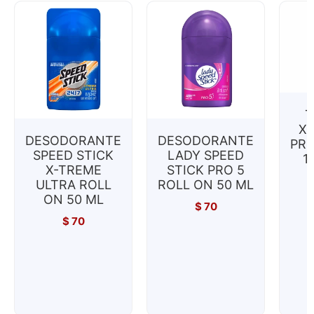
T
XA
DESODORANTE
DESODORANTE
PRO
SPEED STICK
LADY SPEED
1
X-TREME
STICK PRO 5
ULTRA ROLL
ROLL ON 50 ML
ON 50 ML
$
70
$
70