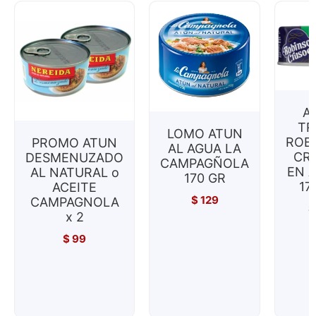
A
TR
LOMO ATUN
ROB
PROMO ATUN
AL AGUA LA
CR
DESMENUZADO
CAMPAGÑOLA
EN A
AL NATURAL o
170 GR
17
ACEITE
$
129
CAMPAGNOLA
$
x 2
$
99