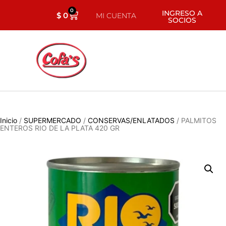
0
INGRESO A
$
0
MI CUENTA
SOCIOS
Inicio
/
SUPERMERCADO
/
CONSERVAS/ENLATADOS
/ PALMITOS
ENTEROS RIO DE LA PLATA 420 GR