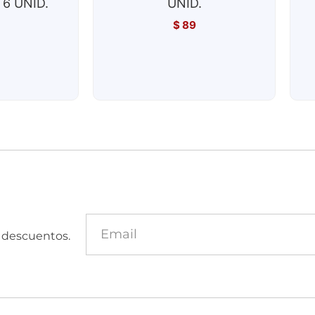
6 UNID.
UNID.
$
89
y descuentos.