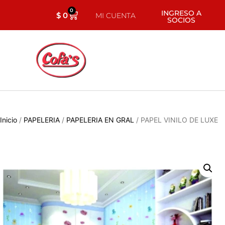
0
INGRESO A
$
0
MI CUENTA
SOCIOS
Inicio
/
PAPELERIA
/
PAPELERIA EN GRAL
/ PAPEL VINILO DE LUXE