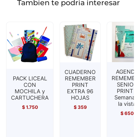
Tambien te podria interesar
AGEND
CUADERNO
REMEMB
PACK LICEAL
REMEMBER
SENIO
CON
PRINT
PRINT 
MOCHILA y
EXTRA 96
Semana 
CARTUCHERA
HOJAS
la vista
$
1.750
$
359
$
650