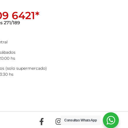
9 6421*
s 271/189
tral
 sábados
20:00 hs
s (solo supermercado)
3:30 hs
Consultas WhatsApp