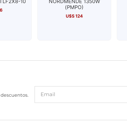
TLF2X8-10
NORDMENDE 1350W
(PMPO)
6
U$S
124
y descuentos.