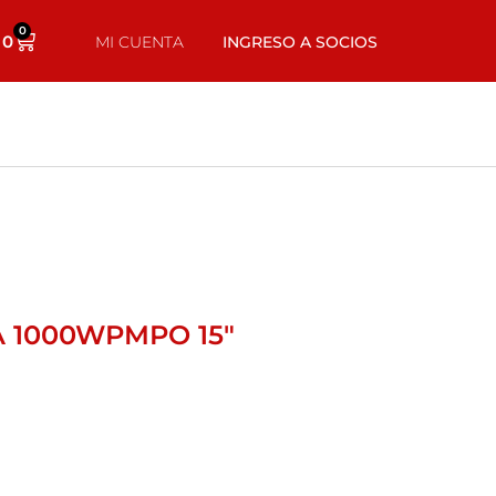
0
0
MI CUENTA
INGRESO A SOCIOS
 1000WPMPO 15″