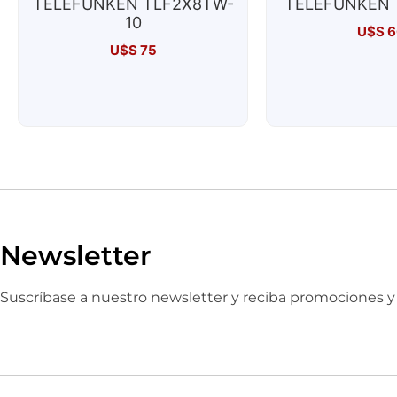
TELEFUNKEN TLF2X8TW-
TELEFUNKEN 
10
U$S
6
U$S
75
Newsletter
Suscríbase a nuestro newsletter y reciba promociones 