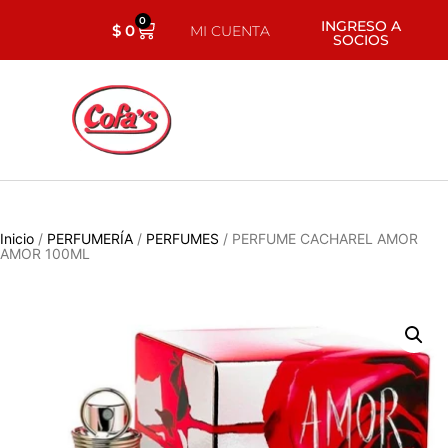
0
INGRESO A
$
0
MI CUENTA
SOCIOS
Inicio
/
PERFUMERÍA
/
PERFUMES
/ PERFUME CACHAREL AMOR
AMOR 100ML