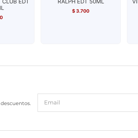
 CLUB EDT
RALPH EDT 50ML
VI
ML
$
3.700
0
y descuentos.