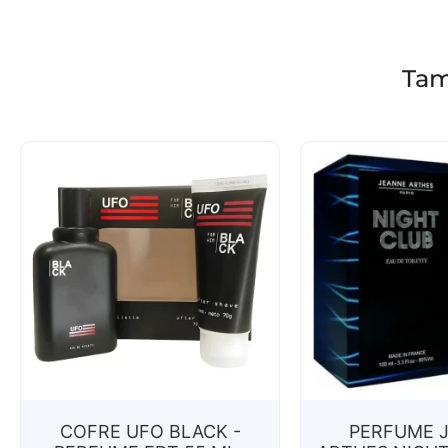
Tam
COFRE UFO BLACK -
PERFUME 