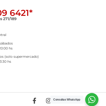
9 6421*
s 271/189
tral
 sábados
20:00 hs
s (solo supermercado)
3:30 hs
Consultas WhatsApp