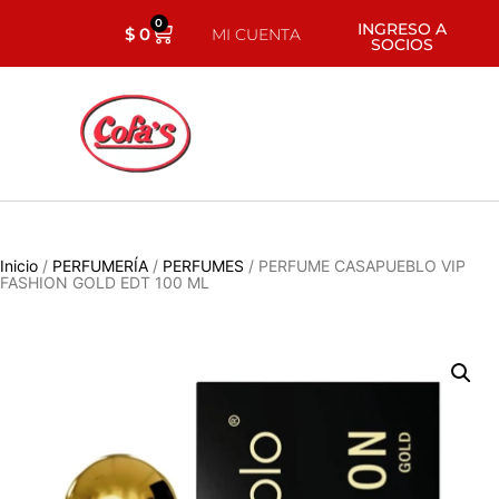
0
INGRESO A
$
0
MI CUENTA
SOCIOS
Inicio
/
PERFUMERÍA
/
PERFUMES
/ PERFUME CASAPUEBLO VIP
FASHION GOLD EDT 100 ML