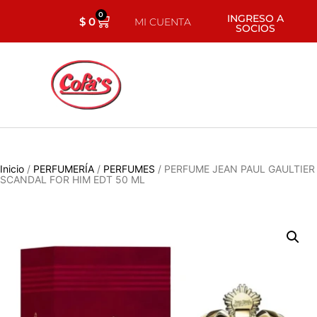
0
INGRESO A
$
0
MI CUENTA
SOCIOS
Inicio
/
PERFUMERÍA
/
PERFUMES
/ PERFUME JEAN PAUL GAULTIER
SCANDAL FOR HIM EDT 50 ML