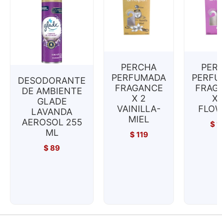
PERCHA
PER
PERFUMADA
PERF
DESODORANTE
FRAGANCE
FRAG
DE AMBIENTE
X 2
X 
GLADE
VAINILLA-
FLO
LAVANDA
MIEL
AEROSOL 255
$
1
ML
$
119
$
89