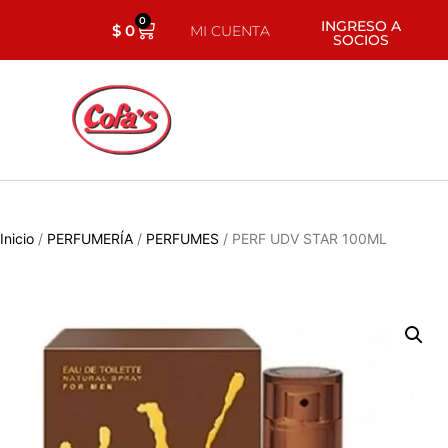
0
INGRESO A
$
0
MI CUENTA
SOCIOS
Inicio
/
PERFUMERÍA
/
PERFUMES
/ PERF UDV STAR 100ML