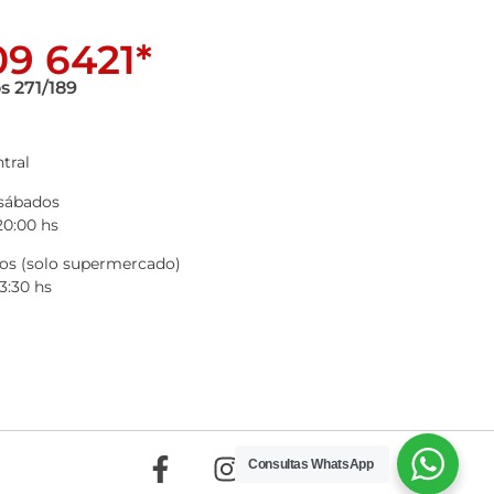
9 6421*
s 271/189
tral
 sábados
20:00 hs
s (solo supermercado)
3:30 hs
Consultas WhatsApp