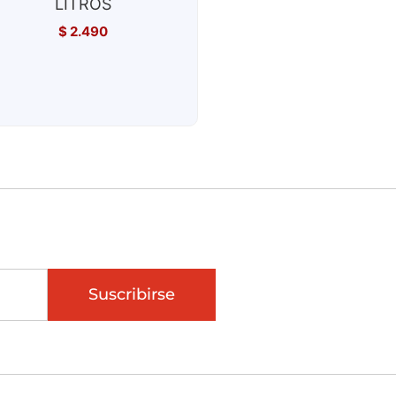
LITROS
$
2.490
Suscribirse