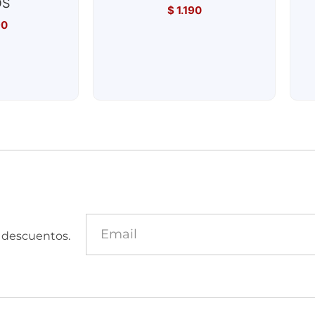
OS
$
1.190
90
y descuentos.