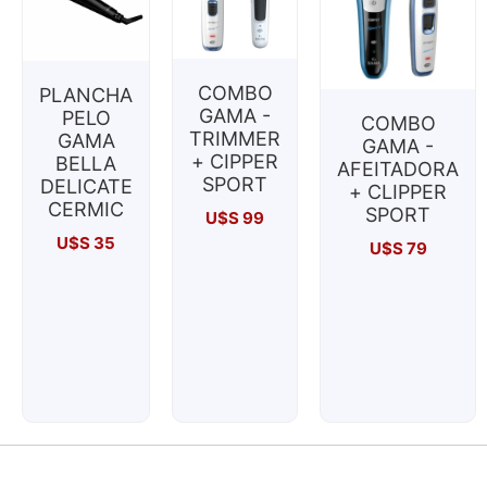
COMBO
PLANCHA
GAMA -
PELO
COMBO
TRIMMER
GAMA
GAMA -
+ CIPPER
BELLA
AFEITADORA
SPORT
DELICATE
+ CLIPPER
CERMIC
SPORT
U$S
99
U$S
35
U$S
79