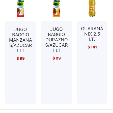
GUARANÁ
JUGO
JUGO
NIX 2.5
BAGGIO
BAGGIO
LT.
DURAZNO
MANZANA
S/AZUCAR
S/AZUCAR
$
141
1 LT
1 LT
$
99
$
99