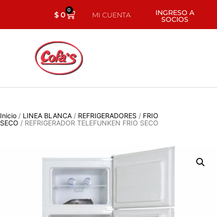
0
INGRESO A
$
0
MI CUENTA
SOCIOS
Inicio
/
LINEA BLANCA
/
REFRIGERADORES
/
FRIO
SECO
/ REFRIGERADOR TELEFUNKEN FRIO SECO