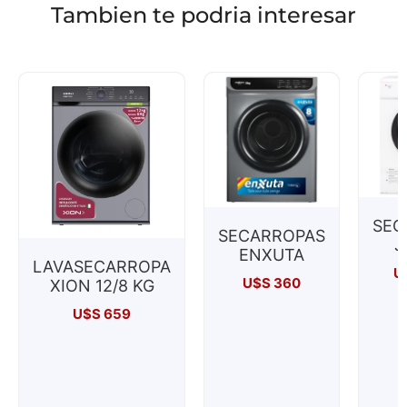
Tambien te podria interesar
SEC
SECARROPAS
J
ENXUTA
LAVASECARROPA
U
U$S
360
XION 12/8 KG
U$S
659