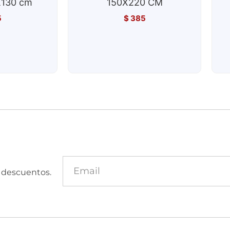
130 cm
150X220 CM
5
$
385
y descuentos.