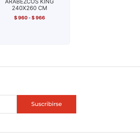
ARABEZCOS KING
240X260 CM
$
960
-
$
966
Suscribirse