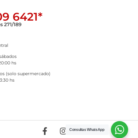
9 6421*
s 271/189
tral
 sábados
20:00 hs
s (solo supermercado)
3:30 hs
Consultas WhatsApp