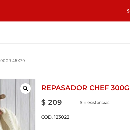
$
300GR 45X70
REPASADOR CHEF 300G
$
209
Sin existencias
COD. 123022