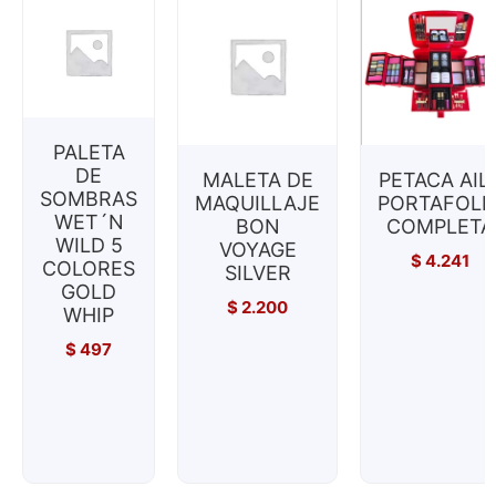
PALETA
DE
MALETA DE
PETACA AIL
SOMBRAS
MAQUILLAJE
PORTAFOLI
WET´N
BON
COMPLETA
WILD 5
VOYAGE
$
4.241
COLORES
SILVER
GOLD
$
2.200
WHIP
$
497