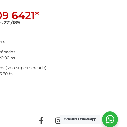
9 6421*
s 271/189
tral
 sábados
20:00 hs
s (solo supermercado)
3:30 hs
Consultas WhatsApp