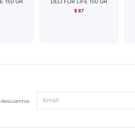
FE 150 GR
DELI FOR LIFE 150 GR
$
87
y descuentos.