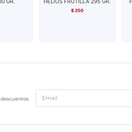
0 GR.
HELIOS FRUTILLA 295 GR.
$
250
y descuentos.