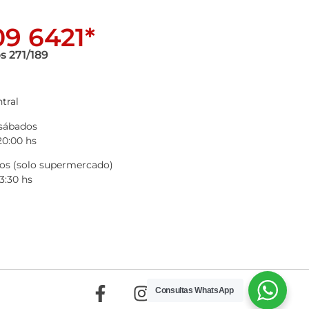
9 6421*
s 271/189
tral
 sábados
20:00 hs
s (solo supermercado)
3:30 hs
Consultas WhatsApp