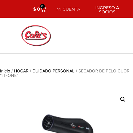
0
INGRESO A
$
0
MI CUENTA
SOCIOS
Inicio
/
HOGAR
/
CUIDADO PERSONAL
/ SECADOR DE PELO CUORI
“TIFONE”