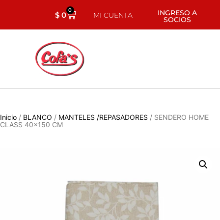
0
INGRESO A
$
0
MI CUENTA
SOCIOS
Inicio
/
BLANCO
/
MANTELES /REPASADORES
/ SENDERO HOME
CLASS 40×150 CM