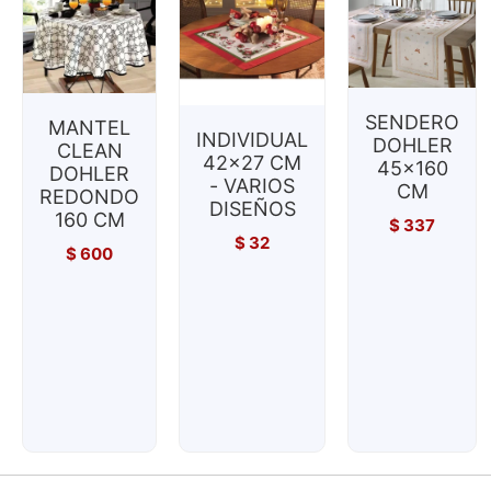
SENDERO
MANTEL
INDIVIDUAL
DOHLER
CLEAN
42x27 CM
45x160
DOHLER
- VARIOS
CM
REDONDO
DISEÑOS
160 CM
$
337
$
32
$
600