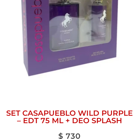
SET CASAPUEBLO WILD PURPLE
– EDT 75 ML + DEO SPLASH
$
730