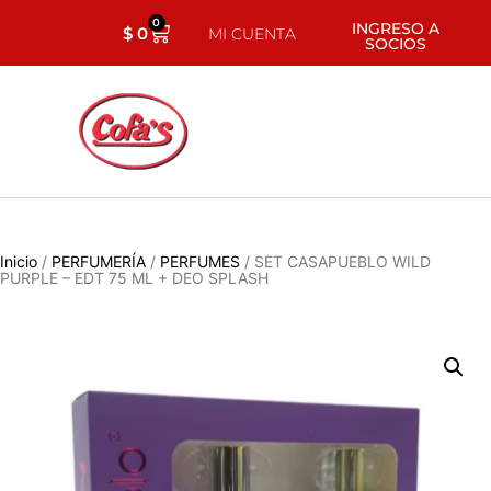
0
INGRESO A
$
0
MI CUENTA
SOCIOS
Inicio
/
PERFUMERÍA
/
PERFUMES
/ SET CASAPUEBLO WILD
PURPLE – EDT 75 ML + DEO SPLASH