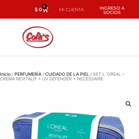
0
INGRESO A
$
0
MI CUENTA
SOCIOS
Inicio
/
PERFUMERÍA
/
CUIDADO DE LA PIEL
/ SET L´OREAL –
CREMA REVITALIF + UV DEFENDER + NECESSAIRE