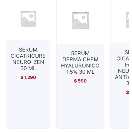
SERUM
SE
SERUM
CICATRICURE
CICA
DERMA CHEM
NEURO-ZEN
FA
HYALURONICO
30 ML
NEUR
1.5% 30 ML
ANTI
$
1.290
$
590
3
$
1