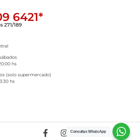
9 6421*
s 271/189
tral
 sábados
20:00 hs
s (solo supermercado)
3:30 hs
Consultas WhatsApp