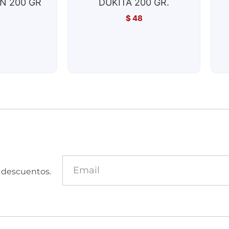
N 200 GR
DUKITA 200 GR.
$
48
y descuentos.