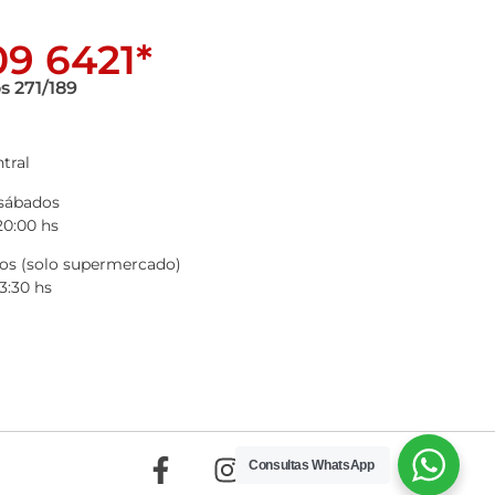
9 6421*
s 271/189
tral
 sábados
20:00 hs
s (solo supermercado)
3:30 hs
Consultas WhatsApp