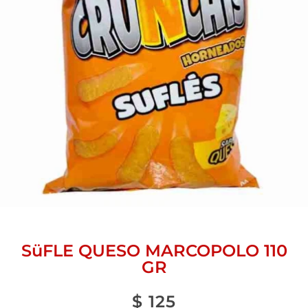
SüFLE QUESO MARCOPOLO 110
GR
$
125