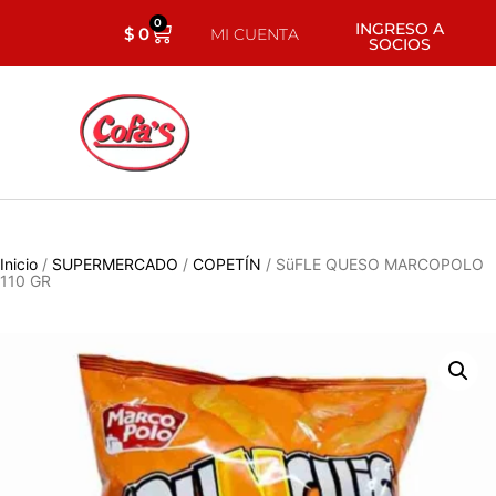
0
INGRESO A
$
0
MI CUENTA
SOCIOS
Inicio
/
SUPERMERCADO
/
COPETÍN
/ SüFLE QUESO MARCOPOLO
110 GR