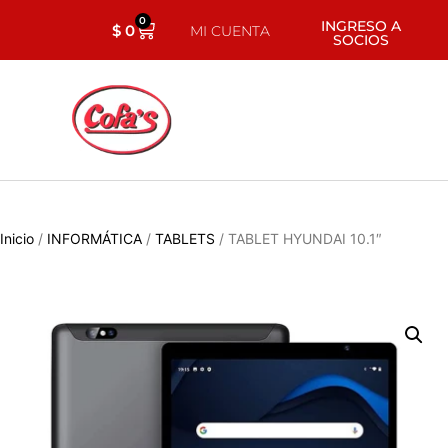
0
INGRESO A
$
0
MI CUENTA
SOCIOS
Inicio
/
INFORMÁTICA
/
TABLETS
/ TABLET HYUNDAI 10.1″