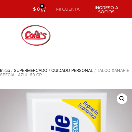
0
INGRESO A
$
0
MI CUENTA
SOCIOS
Inicio
/
SUPERMERCADO
/
CUIDADO PERSONAL
/ TALCO XANAPIE
SPECIAL AZUL 60 GR