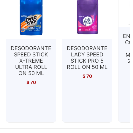
EN
CO
DESODORANTE
DESODORANTE
SPEED STICK
LADY SPEED
MI
X-TREME
STICK PRO 5
2
ULTRA ROLL
ROLL ON 50 ML
ON 50 ML
$
70
$
70