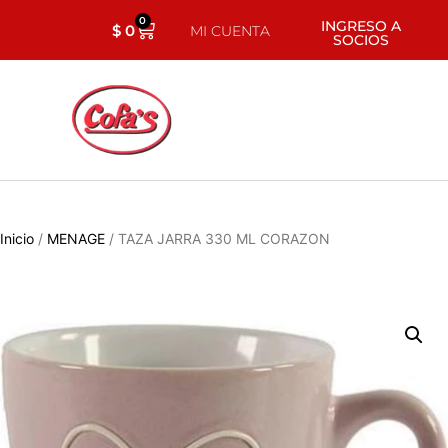
0
INGRESO A
$
0
MI CUENTA
SOCIOS
Inicio
/
MENAGE
/ TAZA JARRA 330 ML CORAZON