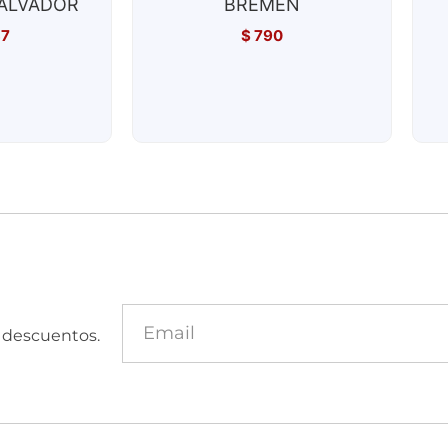
ALVADOR
BREMEN
37
$
790
y descuentos.