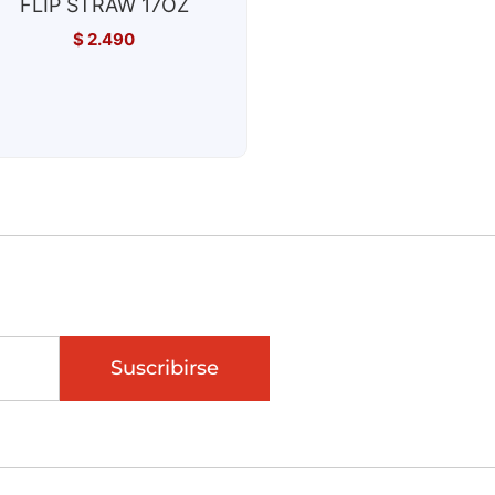
FLIP STRAW 17OZ
$
2.490
Suscribirse