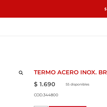
$
TERMO ACERO INOX. BRE
$
1.690
55 disponibles
COD.344800