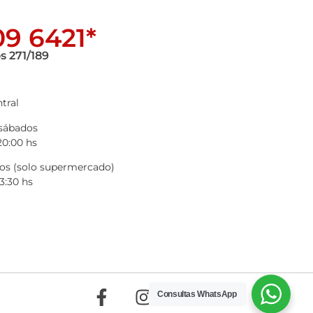
9 6421*
s 271/189
tral
 sábados
20:00 hs
s (solo supermercado)
3:30 hs
Consultas WhatsApp