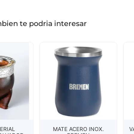
bien te podria interesar
ERIAL
MATE ACERO INOX.
V