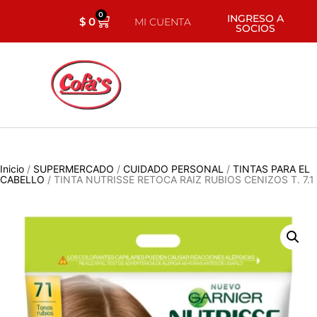
0
INGRESO A
$
0
MI CUENTA
SOCIOS
Inicio
/
SUPERMERCADO
/
CUIDADO PERSONAL
/
TINTAS PARA EL
CABELLO
/ TINTA NUTRISSE RETOCA RAIZ RUBIOS CENIZOS T. 7.1