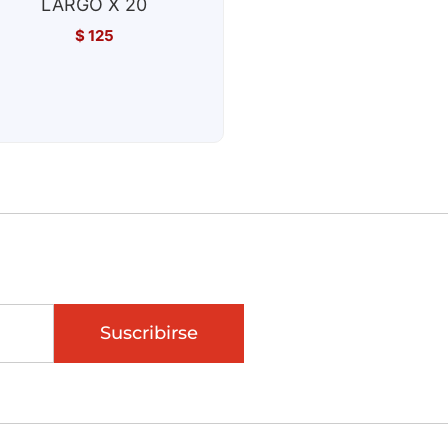
LARGO X 20
$
125
Suscribirse