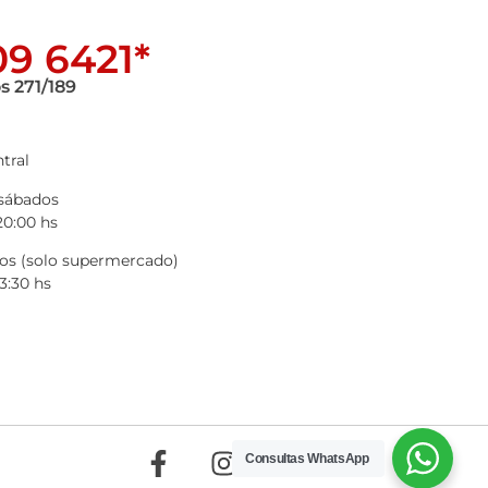
9 6421*
s 271/189
tral
 sábados
20:00 hs
s (solo supermercado)
3:30 hs
Consultas WhatsApp