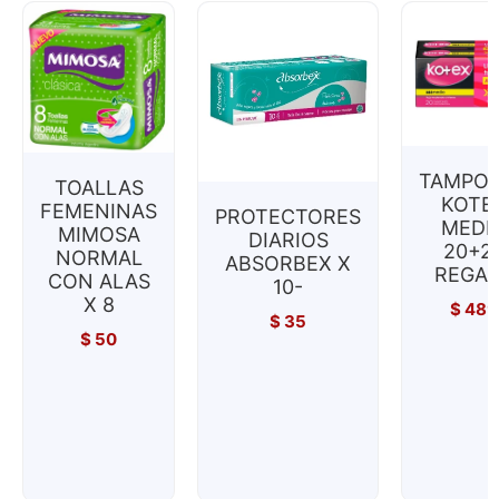
TAMPO
TOALLAS
KOTE
FEMENINAS
PROTECTORES
MEDI
MIMOSA
DIARIOS
20+2
NORMAL
ABSORBEX X
REGA
CON ALAS
10-
X 8
$
489
$
35
$
50