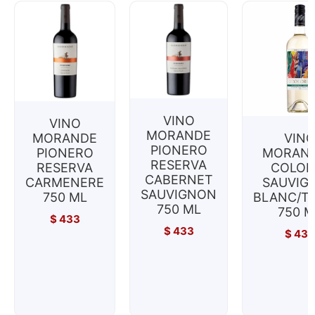
VINO
VINO
MORANDE
MORANDE
VIN
PIONERO
PIONERO
MORAND
RESERVA
RESERVA
COLOR
CABERNET
CARMENERE
SAUVIG
SAUVIGNON
750 ML
BLANC/T
750 ML
750 M
$
433
$
433
$
433