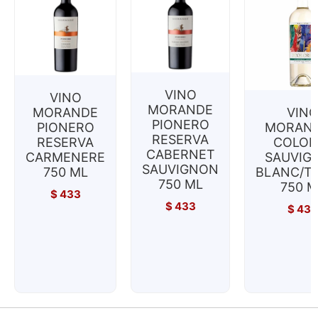
VINO
VINO
MORANDE
MORANDE
VIN
PIONERO
PIONERO
MORAND
RESERVA
RESERVA
COLOR
CABERNET
CARMENERE
SAUVIG
SAUVIGNON
750 ML
BLANC/T
750 ML
750 M
$
433
$
433
$
433